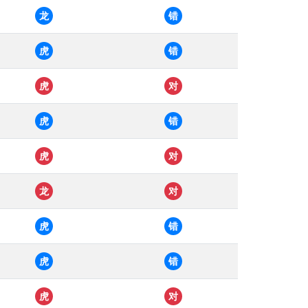
龙
错
虎
错
虎
对
虎
错
虎
对
龙
对
虎
错
虎
错
虎
对