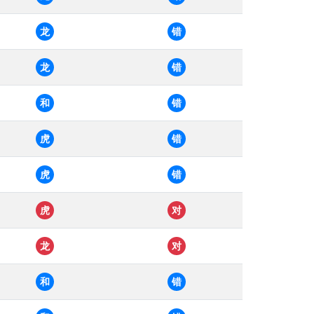
龙
错
龙
错
和
错
虎
错
虎
错
虎
对
龙
对
和
错