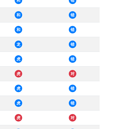
和
错
和
错
和
错
龙
错
虎
错
虎
对
虎
错
虎
错
虎
对