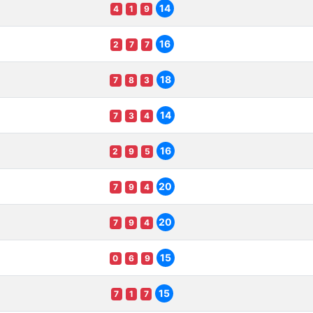
14
4
1
9
16
2
7
7
18
7
8
3
14
7
3
4
16
2
9
5
20
7
9
4
20
7
9
4
15
0
6
9
15
7
1
7