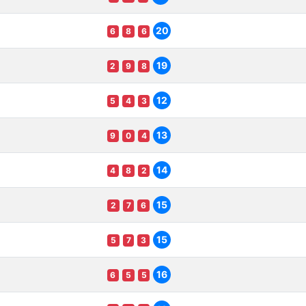
20
6
8
6
19
2
9
8
12
5
4
3
13
9
0
4
14
4
8
2
15
2
7
6
15
5
7
3
16
6
5
5