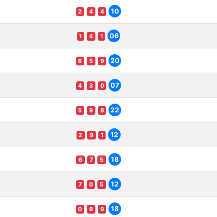
10
2
4
4
06
1
4
1
20
6
5
9
07
4
3
0
22
5
9
8
12
2
9
1
18
6
7
5
12
7
0
5
18
0
9
9