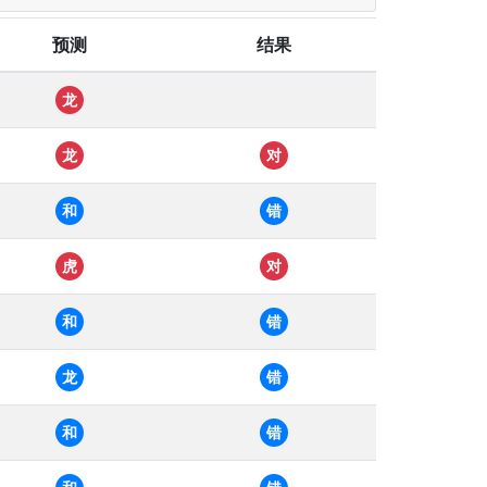
预测
结果
龙
龙
对
和
错
虎
对
和
错
龙
错
和
错