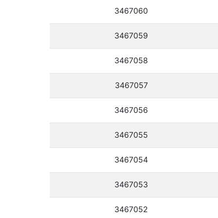
3467060
3467059
3467058
3467057
3467056
3467055
3467054
3467053
3467052