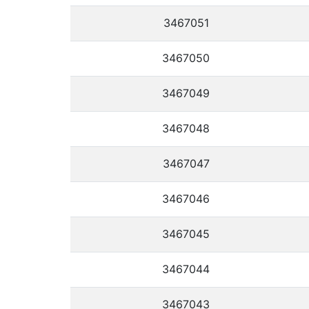
3467051
3467050
3467049
3467048
3467047
3467046
3467045
3467044
3467043