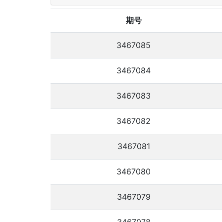
期号
3467085
3467084
3467083
3467082
3467081
3467080
3467079
3467078