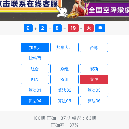
9
+
2
+
8
=
19
-
大
单
加拿大
加拿大西
台湾
比特币
组合
杀组
双项
四余
双组
龙虎
算法01
算法02
算法03
算法04
算法05
算法06
100
期 正确：
37
期 错误：
63
期
正确率：
37
%