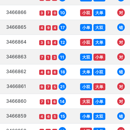
3466866
小双
大单
10
对
3
7
0
3466865
小单
大双
17
错
4
9
4
3466864
小双
大单
12
对
3
5
4
3466863
大双
小单
11
对
7
1
3
3466862
大单
小双
18
错
4
8
6
3466861
小双
大单
21
对
9
7
5
3466860
大双
小单
14
对
7
1
6
3466859
小单
大双
15
错
4
6
5