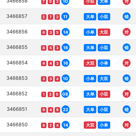
3466858
小双
大单
10
对
7
0
3
3466857
大单
小双
11
错
2
7
2
3466856
小单
大双
14
对
6
3
5
3466855
大单
小双
16
错
8
5
3
3466854
大双
小单
16
对
9
4
3
3466853
小单
大双
10
错
3
3
4
3466852
大单
小双
08
对
1
2
5
3466851
大单
小双
22
错
9
4
9
3466850
大双
小单
14
对
8
2
4