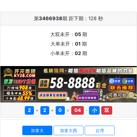
第
3466938
期 距下期：
128 秒
大双未开：
05
期
大单未开：
01
期
小单未开：
02
期
2
+
2
+
0
=
04
-
小
双
加拿大
加拿大西
台湾