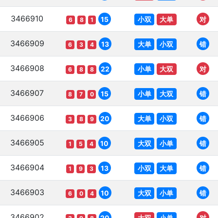
3466910
小双
大单
15
对
6
8
1
3466909
大单
小双
13
错
6
3
4
3466908
小单
大双
22
对
6
8
8
3466907
小单
大双
15
错
8
7
0
3466906
大单
小双
20
错
3
8
9
3466905
大双
小单
10
错
1
5
4
3466904
小双
大单
13
错
1
9
3
3466903
大双
小单
10
错
6
0
4
3466902
大双
小单
20
对