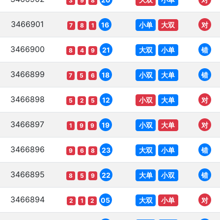
3
9
8
3466901
小单
大双
16
对
7
8
1
3466900
大双
小单
21
错
8
4
9
3466899
小双
大单
18
错
7
5
6
3466898
小双
大单
12
对
5
2
5
3466897
小双
大单
19
对
1
9
9
3466896
大双
小单
23
错
9
6
8
3466895
大单
小双
22
错
8
5
9
3466894
大双
小单
05
对
2
1
2