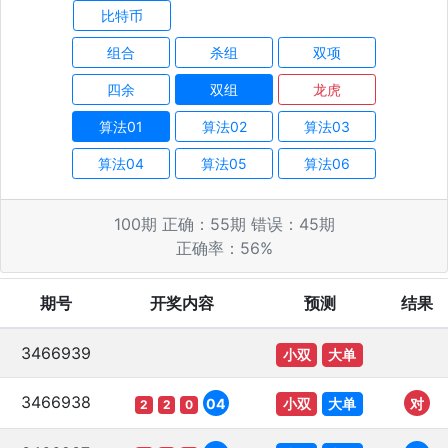
比特币
组合
杀组
双项
四余
双组
龙虎
算法01
算法02
算法03
算法04
算法05
算法06
100
期 正确：
55
期 错误：
45
期
正确率：
56
%
期号
开奖内容
预测
结果
3466939
小双
大单
3466938
小双
大单
04
对
2
2
0