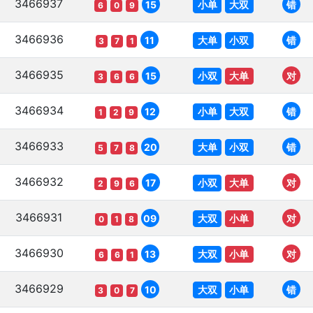
3466937
小单
大双
15
错
6
0
9
3466936
大单
小双
11
错
3
7
1
3466935
小双
大单
15
对
3
6
6
3466934
小单
大双
12
错
1
2
9
3466933
大单
小双
20
错
5
7
8
3466932
小双
大单
17
对
2
9
6
3466931
大双
小单
09
对
0
1
8
3466930
大双
小单
13
对
6
6
1
3466929
大双
小单
10
错
3
0
7